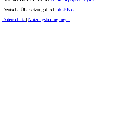
Deutsche Übersetzung durch
phpBB.de
Datenschutz
|
Nutzungsbedingungen
Anmelden
Benutzername:
Passwort:
Ich habe mein Passwort vergessen
Angemeldet bleiben