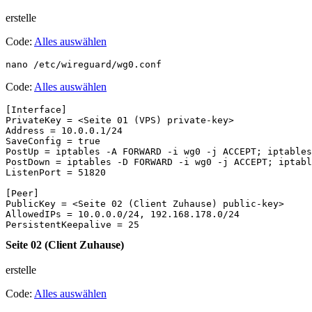
erstelle
Code:
Alles auswählen
nano /etc/wireguard/wg0.conf
Code:
Alles auswählen
[Interface] 

PrivateKey = <Seite 01 (VPS) private-key>

Address = 10.0.0.1/24

SaveConfig = true 

PostUp = iptables -A FORWARD -i wg0 -j ACCEPT; iptables
PostDown = iptables -D FORWARD -i wg0 -j ACCEPT; iptabl
ListenPort = 51820

[Peer]

PublicKey = <Seite 02 (Client Zuhause) public-key>

AllowedIPs = 10.0.0.0/24, 192.168.178.0/24

PersistentKeepalive = 25
Seite 02 (Client Zuhause)
erstelle
Code:
Alles auswählen