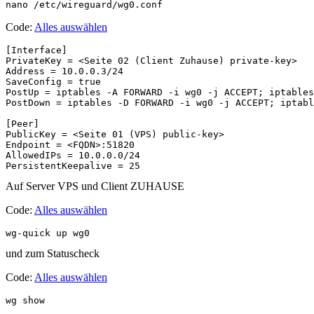
nano /etc/wireguard/wg0.conf
Code:
Alles auswählen
[Interface] 

PrivateKey = <Seite 02 (Client Zuhause) private-key>

Address = 10.0.0.3/24

SaveConfig = true 

PostUp = iptables -A FORWARD -i wg0 -j ACCEPT; iptables
PostDown = iptables -D FORWARD -i wg0 -j ACCEPT; iptabl
[Peer] 

PublicKey = <Seite 01 (VPS) public-key>

Endpoint = <FQDN>:51820 

AllowedIPs = 10.0.0.0/24

PersistentKeepalive = 25
Auf Server VPS und Client ZUHAUSE
Code:
Alles auswählen
wg-quick up wg0
und zum Statuscheck
Code:
Alles auswählen
wg show